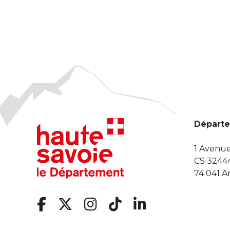
Départe
1 Avenue
CS 3244
74 041 