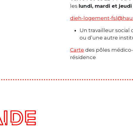
les
lundi, mardi et jeud
dieh-logement-fsl@haut
Un travailleur social
ou d’une autre instit
Carte
des pôles médico-s
résidence
AIDE