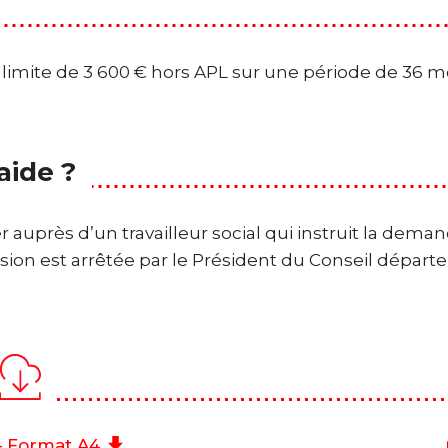
 limite de 3 600 € hors APL sur une période de 36 mo
aide ?
auprès d’un travailleur social qui instruit la dema
sion est arrêtée par le Président du Conseil départ
 Format A4