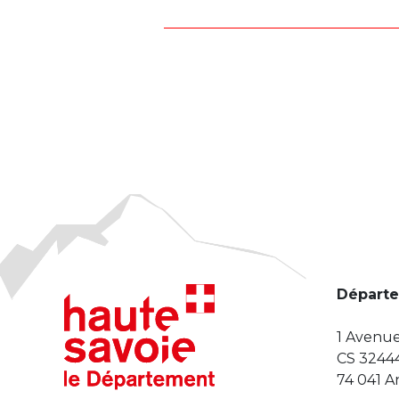
Départe
1 Avenue
CS 3244
74 041 