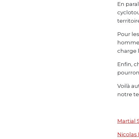
En paral
cyclotou
territoir
Pour le
homme o
charge l
Enfin, c
pourron
Voilà a
notre ter
Martial
Nicolas