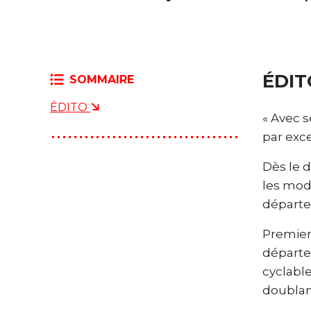
ÉDIT
SOMMAIRE
ÉDITO
« Avec s
par exce
Dès le 
les mode
départe
Premier
départe
cyclabl
doublan