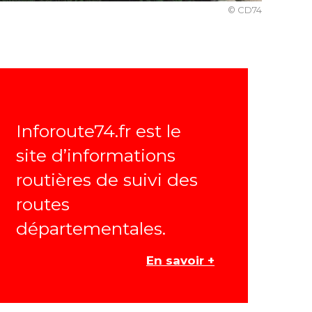
© CD74
Inforoute74.fr est le
site d’informations
routières de suivi des
routes
départementales.
En savoir +