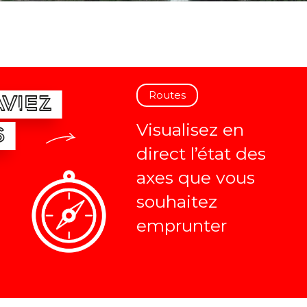
Routes
AVIEZ
Visualisez en
S
direct l’état des
axes que vous
souhaitez
emprunter