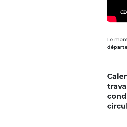
Le monta
départe
Calen
trava
cond
circu