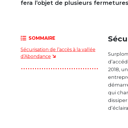
fera l’objet de plusieurs fermeture
Sécur
SOMMAIRE
Sécurisation de l’accès à la vallée
Surplom
d’Abondance
d’accéd
2018, u
entrepre
démarré.
qui chan
dissipe
d’éclair