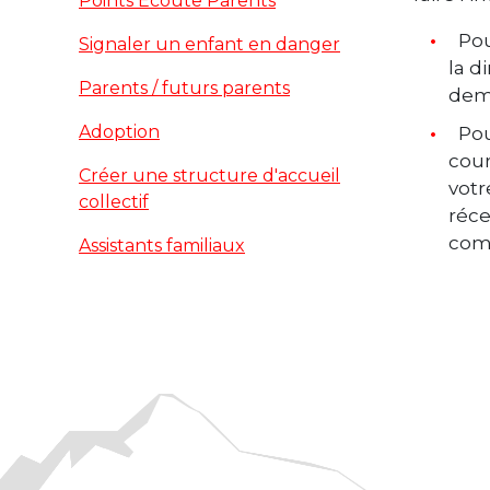
Points Écoute Parents
Pou
Signaler un enfant en danger
la d
Parents / futurs parents
dema
Adoption
Pou
cour
Créer une structure d'accueil
votr
collectif
réce
com
Assistants familiaux