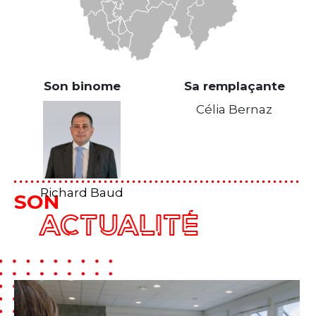
Son binome
Sa remplaçante
Célia Bernaz
Richard Baud
SON
ACTUALITÉ